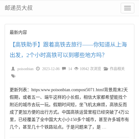
邮递员大叔
切
换
菜
单
最新内容
【高铁助手】跟着高铁去旅行——你知道从上海
出发，2个小时高铁可以到哪些地方吗？
poisonbian
2023-12-06
14
10942 次浏览
作品相关
更新列表：https:www.poisonbian.compost5071.html背景周末2天
假期，或者五一、端午这样的小长假，相信大家都希望能找个
附近的城市去玩一玩。假期时间短，坐飞机太麻烦，高铁反而
成了更加方便的出行方式。中国高铁运营里程已经突破了4万公
里，已经覆盖了全中国大大小小150多个城市，甚至许多城市有
几个，甚至几十个铁路站点。于是问题来了，是 …