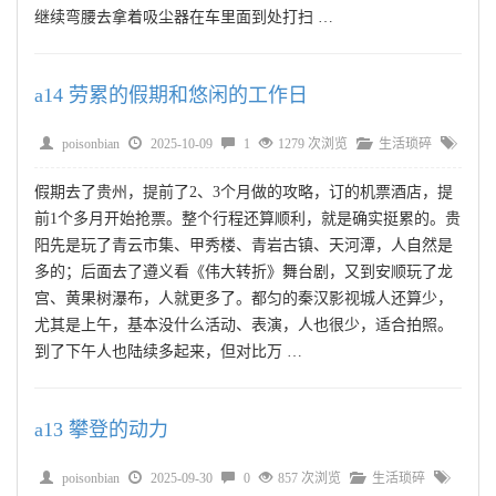
继续弯腰去拿着吸尘器在车里面到处打扫 …
a14 劳累的假期和悠闲的工作日
poisonbian
2025-10-09
1
1279 次浏览
生活琐碎
假期去了贵州，提前了2、3个月做的攻略，订的机票酒店，提
前1个多月开始抢票。整个行程还算顺利，就是确实挺累的。贵
阳先是玩了青云市集、甲秀楼、青岩古镇、天河潭，人自然是
多的；后面去了遵义看《伟大转折》舞台剧，又到安顺玩了龙
宫、黄果树瀑布，人就更多了。都匀的秦汉影视城人还算少，
尤其是上午，基本没什么活动、表演，人也很少，适合拍照。
到了下午人也陆续多起来，但对比万 …
a13 攀登的动力
poisonbian
2025-09-30
0
857 次浏览
生活琐碎