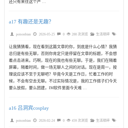
还只有来往这个产 …
a17 有趣还是无趣？
poisonbian
2026-05-25
0
288 次浏览
生活琐碎
让我猜猜看，现在看到这篇文章的你，到底是什么心情？我猜
总归是有些无聊，否则你肯定只是停留在文章的标题，不会想
着点击进来。巧啊，现在的我也有些无聊。于是，我们在隔着
屏幕，隔着时间，做一场无聊人之间的对话。现在是周一，按
理说应该不至于无聊吧？毕竟今天是工作日，忙着工作的时
候，不会有空去无聊。不过实际情况是，我的工作搭子们今天
要么放假，要么团建，IM软件里面今天难 …
a16 吕洞宾cosplay
poisonbian
2026-02-24
0
459 次浏览
生活琐碎