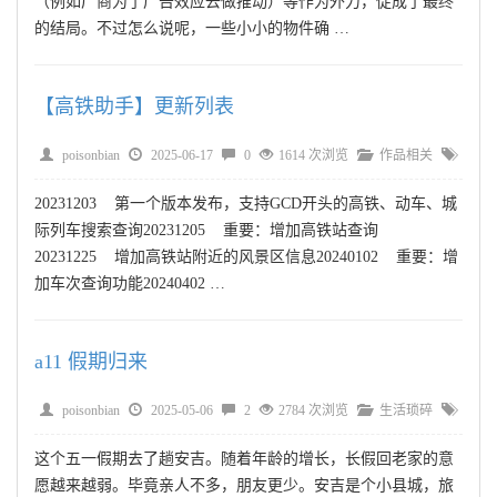
（例如厂商为了广告效应去做推动）等作为外力，促成了最终
的结局。不过怎么说呢，一些小小的物件确 …
【高铁助手】更新列表
poisonbian
2025-06-17
0
1614 次浏览
作品相关
20231203 第一个版本发布，支持GCD开头的高铁、动车、城
际列车搜索查询20231205 重要：增加高铁站查询
20231225 增加高铁站附近的风景区信息20240102 重要：增
加车次查询功能20240402 …
a11 假期归来
poisonbian
2025-05-06
2
2784 次浏览
生活琐碎
这个五一假期去了趟安吉。随着年龄的增长，长假回老家的意
愿越来越弱。毕竟亲人不多，朋友更少。安吉是个小县城，旅