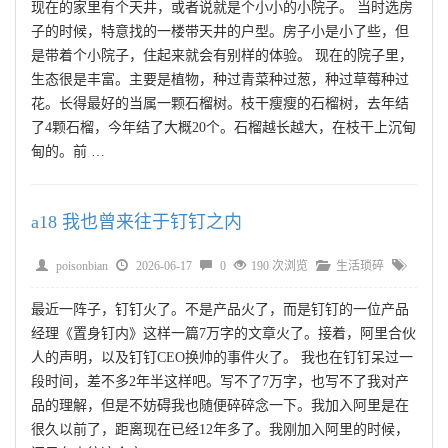
现在的家里有个天井，或者说就是个小小的小院子。 当时选房
子的时候，特意找的一楼带天井的户型。房子小是小了些，但
是带着个小院子，住起来就会有别样的体验。 现在的院子里，
生态很是丰富。主要是植物，种过青菜种过葱，种过草莓种过
花。长得最好的当属一颗石榴树。枝干瘦瘦的石榴树，去年结
了4颗石榴，今年结了大概20个。石榴越长越大，在枝干上沉甸
甸的。前 …
a18 我也曾来往于钉钉之内
poisonbian
2026-06-17
0
190 次浏览
生活琐碎
最近一阵子，钉钉火了。不是产品火了，而是钉钉的一位产品
经理《置身钉内》这样一篇7万字的文章火了。接着，阿里合伙
人的声明，以及钉钉CEO换帅的事件火了。 我也在钉钉呆过一
段时间，差不多2年半这样吧。写不了7万字，也写不了我对产
品的理解，但是不妨碍我也随便碎碎念一下。我加入阿里是在
很久以前了，距离现在已经12年多了。我刚加入阿里的时候，