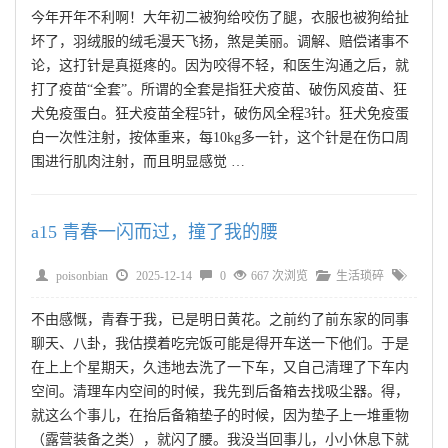
今年开年不利啊！大年初二被狗给咬伤了腿，衣服也被狗给扯
坏了，羽绒服的绒毛漫天飞扬，煞是美丽。调解、赔偿诸事不
论，这打针是真挺疼的。因为咬得不轻，和医生沟通之后，就
打了疫苗“全套”。所谓的全套是指狂犬疫苗、破伤风疫苗、狂
犬免疫蛋白。狂犬疫苗全程5针，破伤风全程3针。狂犬免疫蛋
白一次性注射，按体重来，每10kg多一针，这个针是在伤口周
围进行肌肉注射，而且明显感觉 …
a15 青春一闪而过，撞了我的腰
poisonbian
2025-12-14
0
667 次浏览
生活琐碎
不由感慨，青春于我，已是明日黄花。之前约了前东家的同事
聊天、八卦，我估摸着吃完饭可能是得开车送一下他们。于是
在上上个星期天，久违地去洗了一下车，又自己清理了下车内
空间。清理车内空间的时候，我先到后备箱去找吸尘器。得，
就这么个事儿，在抬后备箱垫子的时候，因为垫子上一堆重物
（露营装备之类），就闪了腰。我没当回事儿，小小休息下就