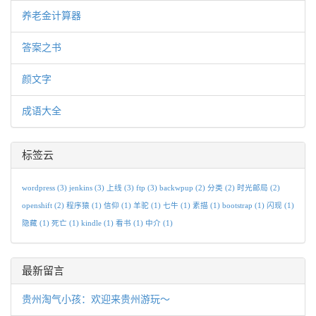
养老金计算器
答案之书
颜文字
成语大全
标签云
wordpress
(3)
jenkins
(3)
上线
(3)
ftp
(3)
backwpup
(2)
分类
(2)
时光邮局
(2)
openshift
(2)
程序猿
(1)
信仰
(1)
羊驼
(1)
七牛
(1)
素描
(1)
bootstrap
(1)
闪现
(1)
隐藏
(1)
死亡
(1)
kindle
(1)
看书
(1)
中介
(1)
最新留言
贵州淘气小孩：欢迎来贵州游玩～