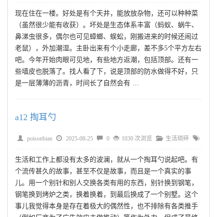
现在住在一楼。好处是有个天井，能放放杂物，还可以种种菜
（虽然很少能有收获）。坏处是生态体系丰富（蚂蚁、蜗牛、
鼻涕虫很多，偶尔也可见蟑螂、蜈蚣，刚搬进来的时候还闹过
老鼠），外加潮湿。主卧出来有个小走廊，差不多5个平方左右
吧。今年开始肉眼可见地，有些地方返潮，包括顶部。还有一
些墙皮也脱落了。找人看了下，说是顶部的防水做得不好，只
是一层薄薄的沥青，时间长了自然会有 …
a12 掏耳勺
poisonbian
2025-08-25
0
1030 次浏览
生活琐碎
生活和工作上都没有太多的波澜，就从一个掏耳勺说起吧。有
个流传甚久的故事，甚至不仅是故事，而且是一个真实的事
儿。用一个别针和别人交换各类有用的东西，别针换到钢笔，
钢笔换到烤炉之类，换着换着，到最后换成了一个别墅。这个
事儿我觉得本身是存在着极大的偶然性，也不排除有各类推手