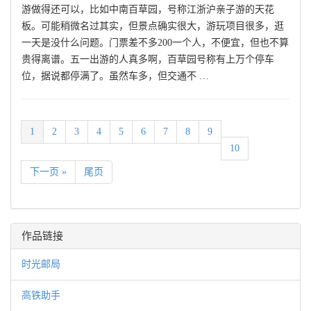
游做得还可以，比如中南百草园，号称江浙沪亲子游的天花
板。可能稍微名过其实，但景点确实很大，游玩项目很多，逛
一天是没什么问题。门票差不多200一个人，不便宜，但也不算
贵得离谱。五一出游的人真多啊，百草园号称有上万个停车
位，据说都停满了。虽然车多，但交通不 …
1
2
3
4
5
6
7
8
9
10
下一页 »
尾页
作品链接
时光邮局
高铁助手