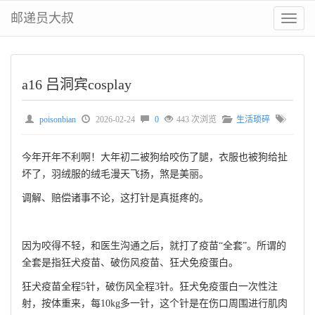
邮递员大叔
切
换
菜
单
a16 吕洞宾cosplay
poisonbian
2026-02-24
0
443 次浏览
生活琐碎
今年开年不利啊！大年初二被狗给咬伤了腿，衣服也被狗给扯
坏了，羽绒服的绒毛漫天飞扬，煞是美丽。
调解、赔偿诸事不论，这打针是真挺疼的。
因为咬得不轻，和医生沟通之后，就打了疫苗“全套”。所谓的
全套是指狂犬疫苗、破伤风疫苗、狂犬免疫蛋白。
狂犬疫苗全程5针，破伤风全程3针。狂犬免疫蛋白一次性注
射，按体重来，每10kg多一针，这个针是在伤口周围进行肌肉