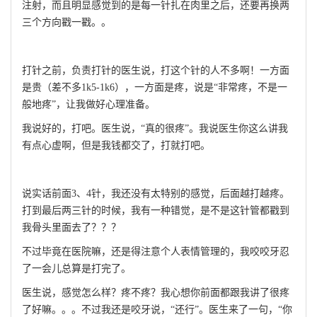
注射，而且明显感觉到的是每一针扎在肉里之后，还要再换两
三个方向戳一戳。。
打针之前，负责打针的医生说，打这个针的人不多啊！一方面
是贵（差不多1k5-1k6），一方面是疼，说是“非常疼，不是一
般地疼”，让我做好心理准备。
我说好的，打吧。医生说，“真的很疼”。我说医生你这么讲我
有点心虚啊，但是我钱都交了，打就打吧。
说实话前面3、4针，我还没有太特别的感觉，后面越打越疼。
打到最后两三针的时候，我有一种错觉，是不是这针管都戳到
我骨头里面去了？？？
不过毕竟在医院嘛，还是得注意个人表情管理的，我咬咬牙忍
了一会儿总算是打完了。
医生说，感觉怎么样？疼不疼？我心想你前面都跟我讲了很疼
了好嘛。。。不过我还是咬牙说，“还行”。医生来了一句，“你