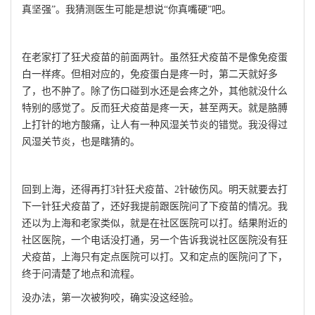
真坚强”。我猜测医生可能是想说“你真嘴硬”吧。
在老家打了狂犬疫苗的前面两针。虽然狂犬疫苗不是像免疫蛋
白一样疼。但相对应的，免疫蛋白是疼一时，第二天就好多
了，也不肿了。除了伤口碰到水还是会疼之外，其他就没什么
特别的感觉了。反而狂犬疫苗是疼一天，甚至两天。就是胳膊
上打针的地方酸痛，让人有一种风湿关节炎的错觉。我没得过
风湿关节炎，也是瞎猜的。
回到上海，还得再打3针狂犬疫苗、2针破伤风。明天就要去打
下一针狂犬疫苗了，还好我提前跟医院问了下疫苗的情况。我
还以为上海和老家类似，就是在社区医院可以打。结果附近的
社区医院，一个电话没打通，另一个告诉我说社区医院没有狂
犬疫苗，上海只有定点医院可以打。又和定点的医院问了下，
终于问清楚了地点和流程。
没办法，第一次被狗咬，确实没这经验。