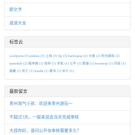
颜文字
成语大全
标签云
wordpress
(3)
jenkins
(3)
上线
(3)
ftp
(3)
backwpup
(2)
分类
(2)
时光邮局
(2)
openshift
(2)
程序猿
(1)
信仰
(1)
羊驼
(1)
七牛
(1)
素描
(1)
bootstrap
(1)
闪现
(1)
隐藏
(1)
死亡
(1)
kindle
(1)
看书
(1)
中介
(1)
最新留言
贵州淘气小孩：欢迎来贵州游玩～
不超过3天。一般来说会当天完成审核
大叔你好，请问公开信审核需要多久？