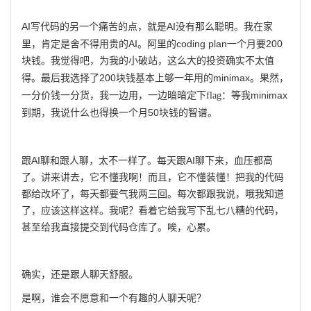
AI
AI
写代码的另一个痛苦的点，就是
没有那么聪明。我在家
AI
coding plan
200
里，肯定是舍不得用贵的
。阿里的
一个月要
块钱。我觉得吧，为我的小破站，这么大的投资确实不太值
了200
minimax
得。最后我选择
块钱基本上够一年用的
。果然，
minimax
一分价钱一分货，我一边用，一边暗暗定下flag：等我
50
到期，我说什么也得换一个月
块钱的智谱。
AI
AI
跟
聊和跟人聊，太不一样了。每天跟
聊下来，血压都高
了。讲来讲去，它不懂我啊！而且，它不懂装懂！把我的代码
都给改坏了，每天都要气我两三回。每次都跟我说，哦我知道
了，应该这样这样。我呢？看着它给我写下乱七八糟的代码，
甚至给我直接提交到代码仓库了。唉，心累。
确实，还是跟人聊天舒服。
是啊，谁会不愿意和一个有趣的人聊天呢？