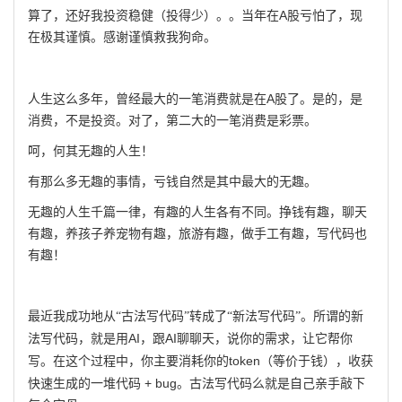
A
算了，还好我投资稳健（投得少）。。当年在
股亏怕了，现
在极其谨慎。感谢谨慎救我狗命。
A
人生这么多年，曾经最大的一笔消费就是在
股了。是的，是
消费，不是投资。对了，第二大的一笔消费是彩票。
呵，何其无趣的人生！
有那么多无趣的事情，亏钱自然是其中最大的无趣。
无趣的人生千篇一律，有趣的人生各有不同。挣钱有趣，聊天
有趣，养孩子养宠物有趣，旅游有趣，做手工有趣，写代码也
有趣！
最近我成功地从
“古法写代码”转成了“新法写代码”。所谓的新
AI
AI
法写代码，就是用
，跟
聊聊天，说你的需求，让它帮你
token
写。在这个过程中，你主要消耗你的
（等价于钱），收获
+ bug
快速生成的一堆代码
。古法写代码么就是自己亲手敲下