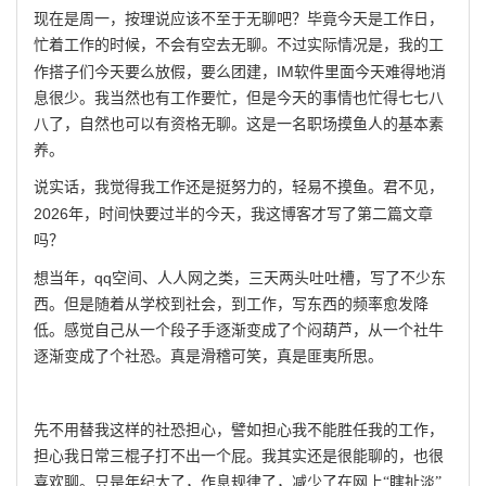
现在是周一，按理说应该不至于无聊吧？毕竟今天是工作日，
忙着工作的时候，不会有空去无聊。不过实际情况是，我的工
IM
作搭子们今天要么放假，要么团建，
软件里面今天难得地消
息很少。我当然也有工作要忙，但是今天的事情也忙得七七八
八了，自然也可以有资格无聊。这是一名职场摸鱼人的基本素
养。
说实话，我觉得我工作还是挺努力的，轻易不摸鱼。君不见，
2026
年，时间快要过半的今天，我这博客才写了第二篇文章
吗？
qq
想当年，
空间、人人网之类，三天两头吐吐槽，写了不少东
西。但是随着从学校到社会，到工作，写东西的频率愈发降
低。感觉自己从一个段子手逐渐变成了个闷葫芦，从一个社牛
逐渐变成了个社恐。真是滑稽可笑，真是匪夷所思。
先不用替我这样的社恐担心，譬如担心我不能胜任我的工作，
担心我日常三棍子打不出一个屁。我其实还是很能聊的，也很
喜欢聊。只是年纪大了，作息规律了，减少了在网上
“瞎扯淡”