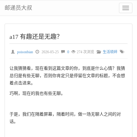
邮递员大叔
切
换
菜
单
a17 有趣还是无趣？
poisonbian
2026-05-25
0
274 次浏览
生活琐碎
让我猜猜看，现在看到这篇文章的你，到底是什么心情？我猜
总归是有些无聊，否则你肯定只是停留在文章的标题，不会想
着点击进来。
巧啊，现在的我也有些无聊。
于是，我们在隔着屏幕，隔着时间，做一场无聊人之间的对
话。