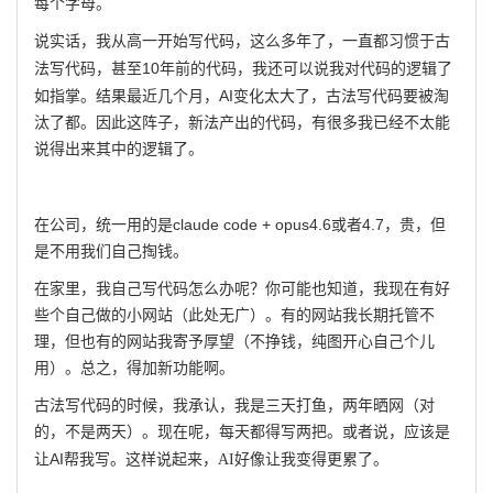
每个字母。
说实话，我从高一开始写代码，这么多年了，一直都习惯于古
10
法写代码，甚至
年前的代码，我还可以说我对代码的逻辑了
AI
如指掌。结果最近几个月，
变化太大了，古法写代码要被淘
汰了都。因此这阵子，新法产出的代码，有很多我已经不太能
说得出来其中的逻辑了。
claude code + opus4.6
4.7
在公司，统一用的是
或者
，贵，但
是不用我们自己掏钱。
在家里，我自己写代码怎么办呢？你可能也知道，我现在有好
些个自己做的小网站（此处无广）。有的网站我长期托管不
理，但也有的网站我寄予厚望（不挣钱，纯图开心自己个儿
用）。总之，得加新功能啊。
古法写代码的时候，我承认，我是三天打鱼，两年晒网（对
的，不是两天）。现在呢，每天都得写两把。或者说，应该是
AI
让
帮我写。这样说起来，AI好像让我变得更累了。