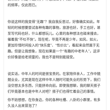
的频率，仅此而已。
你说这样的我变得
“无趣”？我自我反思过，好像确实如此。年
轻的时候想要尝试各种有趣的事物，旅游也好，手工也好，甚
至写代码也好，什么都想玩儿。心里的各种想法也碰来撞去，
催着我“不吐不快”。现在呢，毕竟不再是少年，如风、如火，
更加珍惜时间投入的“快乐度”、“性价比”，看起来自然属于无
趣。但是让我想象，现在如果是一个“有趣的中老年人”，这评
价好像是给老顽童的，我也不是特别能接受。
说实话，中年人的时间是很宝贵的。在家陪伴亲人，工作中兢
兢业业，尤其是现在这样中年人随时可能失业的形势下，我们
没空想太多东西，只能拼命向前。即使我想聊，我的聊天搭子
们毕竟基本也是中年人对吧？搭子们也得忙着自己的事情。
你不妨想想，在你身边，你的各种吐槽、八卦的小群里，有多
久没人出来冒泡了？