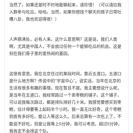
当然了，如果还是时不时地能聊起来，请珍惜！（可以请拉我
入群参与吃瓜，哈哈。当然，如果你想找个聊天的搭子日常吐
槽八卦，我也欢迎得很！）
人声鼎沸处，必有人来。这什么意思啊？这是说，我们人类
啊，尤其是中国人，不会放过任何一个能够吃瓜的机会。这是
刻在我们骨子里的爱热闹的基因。
这很有意思。我在北京住过的某段时间，靠近五道口。五道口
是什么地方啊？传说中的
“宇宙中心”。说实话，当年在北京的
生活有很多有趣的事情，现在暂且不提。我主要想说什么呢，
是当年在五道口，我经常路过一个卖枣糕的铺子。这个铺子，
可以说我每次路过，都是排队排好几十米。我感觉要想买到枣
糕，估计得要等上起码
半个小时。我一直无比好奇，这个枣糕
到底有多好吃，能让人等这么久。后来总算有一次吃上了，不
5
5
能说不好吃，但是让我等上
分钟，我可以考虑。超过
分钟，
我肯定不会排这个队。