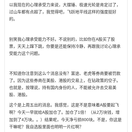
以我现在的心理承受力来说，大摆锤、极速光轮是肯定过了，
过山车都有点超了，我觉得吧，飞跃地平线这样的强度挺好
的。
A
别笑我心理承受能力不好。不说别的，比如你在
股买了股
票，天天上蹿下跳，你要是还能保持冷静，再跟我讨论心理承
受能力这个问题。
不知道你注意到这么个消息没有？富途、老虎等券商要被罚款
了。因为这些券商在美股、港股的交易上，在钻政策的空子。
也就是，按理说，持有国内身份的人，不能被允许去交易美
股、港股。
A
这个是上周五出的消息。我感觉，这是不是意味着
股要起飞
A
1
2
啊？今天一早就给
股加仓了。加仓了
倍！（从
万块钱，增
4
800
加到了
万块。。）结果呢，今天净亏损
块。不是，你这是
干嘛呢？我自选股里面也明明一片红啊？