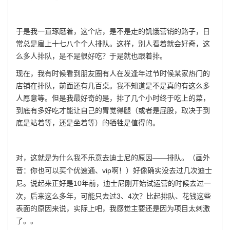
于是我一直琢磨着，这个店，是不是走的饥饿营销的路子，日
常总是雇上十七八个个人排队。这样，别人看着就会好奇，这
么多人排队，是不是很好吃？于是就也跟着排。
现在，我有时候看到朋友圈有人在发逢年过节时候某家热门的
店铺在排队，前面还有几百桌。我不知道是不是真的有这么多
人愿意等。但是我最好奇的是，排了几个小时终于吃上的菜，
到底有多好吃才能让自己的胃觉得腿（或者是屁股，取决于到
底是站着等，还是坐着等）的牺牲是值得的。
对，这就是为什么我不乐意去迪士尼的原因——排队。（画外
vip
音：你也可以买个优速通、
啊！）好像确实没去过几次迪士
10
尼。说起来正好是
年前，迪士尼刚开始试运营的时候去过一
3、4
次，后来这么多年，可能只去过
次？比起排队、花钱这些
表面的原因来说，实际上吧，我感觉主要还是因为项目太刺激
了。。